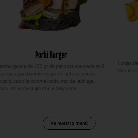
Chips and Pork
Lonjas de patata o yuca frita, salpicadas con:
E
 8
Rub 4 especias, Rub Especias Hot.
p
c
Ve nuestro menú