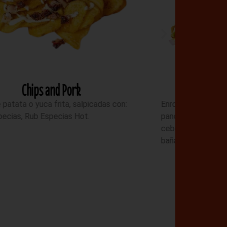
Burry Belly
nrollado de tortilla de trigo, relleno de
anceta marinada en 8 especias, aguacate,
ebolla morada, cilantro, piña, chips de yuca y
bañada en una Mayolima.