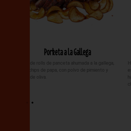
Porki Burger
a gallega,
Hamburguesa de 150 gr de panceta ahumada en
iento y
especias, pan brioche negro de autoría, queso
havarti, cebolla caramelizada, mix de lechuga,
chips de yuca crujientes y Mayolima.